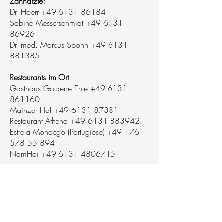
Zahnärzte:
Dr. Hoerr +49 6131 86184
Sabine Messerschmidt +49 6131
86926
Dr. med. Marcus Spohn +49 6131
881385
Restaurants im Ort
Gasthaus Goldene Ente +49 6131
861160
Mainzer Hof +49 6131 87381
Restaurant Athena +49 6131 883942
Estrela Mondego (Portugiese) +49 176
578 55 894
NamHai +49 6131 4806715
Weingut:
Auf dem angrenzenden Weingut kann
man Dienstag und Freitag in der
Winelounge einen Wein trinken. Freitags
ist zu bestimmten Zeiten auch die